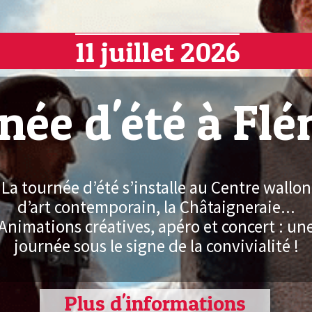
11 juillet 2026
née d'été à Flé
La tournée d’été s’installe au Centre wallon
d’art contemporain, la Châtaigneraie...
Animations créatives, apéro et concert : un
journée sous le signe de la convivialité !
Plus d'informations