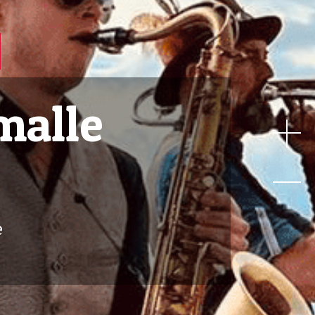
malle
e