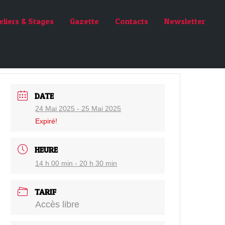
eliers & Stages
Gazette
Contacts
Newsletter
DATE
24 Mai 2025
- 25 Mai 2025
Expiré!
HEURE
14 h 00 min - 20 h 30 min
TARIF
Accès libre