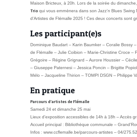
Maison Bricteux, à 20h. Lors de la soirée du dimanche,
Trio
qui vous emmènera dans son Jazz’n Blues Swing N
d’Artistes de Flémalle 2025 ! Ces deux concerts sont gr
Les participant(e)s
Dominique Baudart – Karin Baumker – Coralie Bossy –
de Flémalle – Julie Coibion – Marie-Christine Croce –
Grégoire – Régine Grignard – Aurore Houssier – Céci
– Giuseppe Paternesi – Jessica Poncin – Brigitte Popiol
Mélo – Jacqueline Thirion – TOMPI DSGN – Philippe V
En pratique
Parcours d’artistes de Flémalle
Samedi 24 et dimanche 25 mai
Lieux d’exposition accessibles de 14h à 18h – Accès gr
Accueil principal : Bibliothèque communale – Grand’Ro
Infos : www.ccflemalle.be/parcours-artistes – 04/275.5