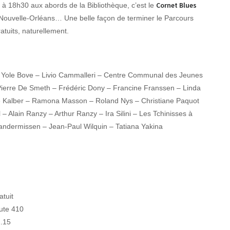
Cornet Blues
 à 18h30 aux abords de la Bibliothèque, c’est le
ouvelle-Orléans… Une belle façon de terminer le Parcours
atuits, naturellement.
 Yole Bove – Livio Cammalleri – Centre Communal des Jeunes
 Pierre De Smeth – Frédéric Dony – Francine Franssen – Linda
le Kalber – Ramona Masson – Roland Nys – Christiane Paquot
 – Alain Ranzy – Arthur Ranzy – Ira Silini – Les Tchinisses à
andermissen – Jean-Paul Wilquin – Tatiana Yakina
atuit
ute 410
2.15