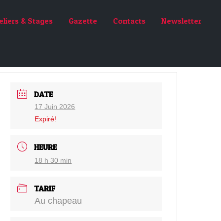
eliers & Stages
Gazette
Contacts
Newsletter
DATE
17 Juin 2026
Expiré!
HEURE
18 h 30 min
TARIF
Au chapeau