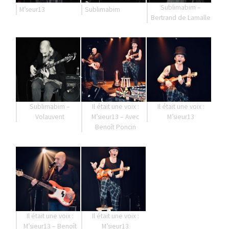
Sublimabim –
M’seur13
Sublimabim
Bertrand de Lamalle
Sublimabim –
Il était une voix :
Il était une voix :
Volauvent
M’sieur13 – Avec
M’sieur13
Benoît Poncin
Il était une voix :
Il était une voix :
M’sieur13 – Benoît
M’sieur13