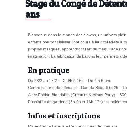
Stage du Congé de Détente
ans
Bienvenue dans le monde des clowns, un univers plein d
enfants pourront laisser libre cours à leur créativité à t
propres masques, apprendront l’art du maquillage rigolo
imagination. La fabrication de ballons leur permettra
En pratique
Du 23/2 au 17/2 – De 9h à 16h – De 4 à 6 ans
Centre culturel de Flémalle – Rue du Beau Site 25 – F
Avec Fabian Biondolillo (Créanim & Minus Party) – 80€ 
Possibilité de garderie (8h-9h et 16h-17h) : supplémen
Infos et inscriptions
Marie-Céline Legros – Centre culturel de Flémalle