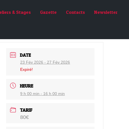
eliers & Stages
Gazette
Contacts
Newsletter
DATE
23 Fév 2026
- 27 Fév 2026
Expiré!
HEURE
9 h 00 min - 16 h 00 min
TARIF
80€